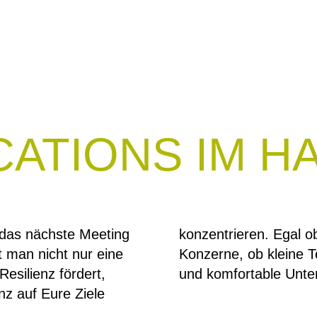
CATIONS IM H
das nächste Meeting
n. Egal ob mittelständische Unternehmen oder
t man nicht nur eine
 für eine adäquate
esilienz fördert,
und komfortable Unter
nz auf Eure Ziele