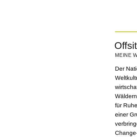
Offsi
MEINE 
Der Nat
Weltkul
wirtscha
Wäldern
für Ruh
einer Gr
verbring
Change-