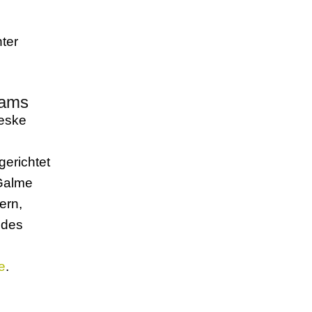
ter
eams
reske
erichtet
mGalme
ern,
 des
e
.