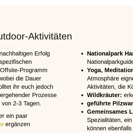
tdoor-Aktivitäten
nachhaltigen Erfolg
Nationalpark Ha
spezifischen
Nationalparkgui
 Offsite-Programm
Yoga, Meditati
 wobei die Dauer
Atmosphäre eign
olltet ihr euch jedoch
Aktivitäten, die 
iefergehender Prozesse
Wildkräuter:
erk
n von 2-3 Tagen.
geführte Pilzwa
Gemeinsames L
r ein paar
Spezialitäten, e
te
ergänzen
können ebenfal