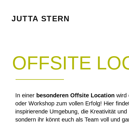
JUTTA STERN
OFFSITE LO
In einer
besonderen Offsite Location
wird 
konzentriere
oder Workshop zum vollen Erfolg! Hier finde
Konzerne, ob kleine Teams oder große Teams –
inspirierende Umgebung, die Kreativität und R
sondern ihr könnt euch als Team voll und ga