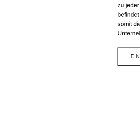
zu jeder
befindet
somit di
Unterne
EI