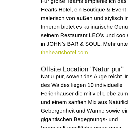
Für große Teams empfehle ich das
Hearts Hotel, ein Boutique & Event 
malerisch von außen und stylisch i
Inneren bietet es kulinarische Genü
seinem Restaurant LEO’s und cool
in JOHN’s BAR & SOUL. Mehr unte
theheartshotel.com
.
Offsite Location "Natur pur"
Natur pur, soweit das Auge reicht. I
des Waldes liegen 10 individuelle
Ferienhäuser die mit viel Liebe zum
und einem sanften Mix aus Natürlich
Geborgenheit und Wärme sowie ei
gigantischen Begegnungs- und
Veranstaltungsfläche einen ganz