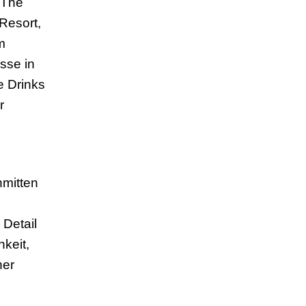
 The
Resort,
m
sse in
e Drinks
r
nmitten
 Detail
keit,
ner